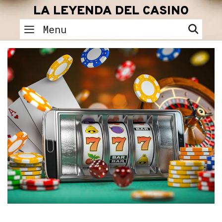
Skip
LA LEYENDA DEL CASINO
to
SEA
Menu
content