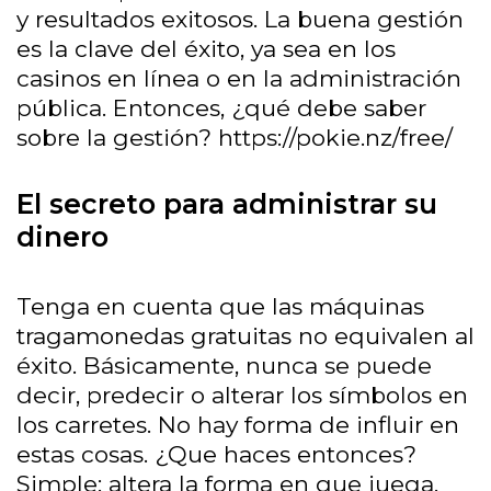
y resultados exitosos. La buena gestión
es la clave del éxito, ya sea en los
casinos en línea o en la administración
pública. Entonces, ¿qué debe saber
sobre la gestión? https://pokie.nz/free/
El secreto para administrar su
dinero
Tenga en cuenta que las máquinas
tragamonedas gratuitas no equivalen al
éxito. Básicamente, nunca se puede
decir, predecir o alterar los símbolos en
los carretes. No hay forma de influir en
estas cosas. ¿Que haces entonces?
Simple: altera la forma en que juega.