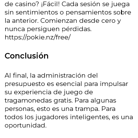
de casino? ¡Fácil! Cada sesión se juega
sin sentimientos o pensamientos sobre
la anterior. Comienzan desde cero y
nunca persiguen pérdidas.
https://pokie.nz/free/
Conclusión
Al final, la administración del
presupuesto es esencial para impulsar
su experiencia de juego de
tragamonedas gratis. Para algunas
personas, esto es una trampa. Para
todos los jugadores inteligentes, es una
oportunidad.