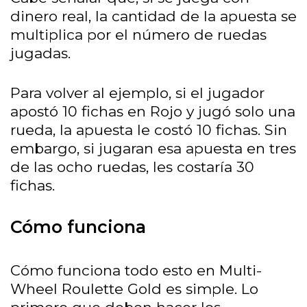
dinero real, la cantidad de la apuesta se
multiplica por el número de ruedas
jugadas.
Para volver al ejemplo, si el jugador
apostó 10 fichas en Rojo y jugó solo una
rueda, la apuesta le costó 10 fichas. Sin
embargo, si jugaran esa apuesta en tres
de las ocho ruedas, les costaría 30
fichas.
Cómo funciona
Cómo funciona todo esto en Multi-
Wheel Roulette Gold es simple. Lo