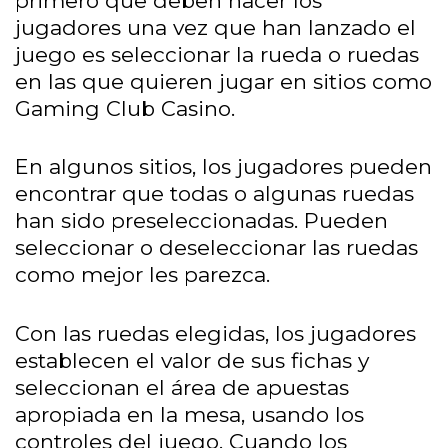
primero que deben hacer los
jugadores una vez que han lanzado el
juego es seleccionar la rueda o ruedas
en las que quieren jugar en sitios como
Gaming Club Casino.
En algunos sitios, los jugadores pueden
encontrar que todas o algunas ruedas
han sido preseleccionadas. Pueden
seleccionar o deseleccionar las ruedas
como mejor les parezca.
Con las ruedas elegidas, los jugadores
establecen el valor de sus fichas y
seleccionan el área de apuestas
apropiada en la mesa, usando los
controles del juego. Cuando los