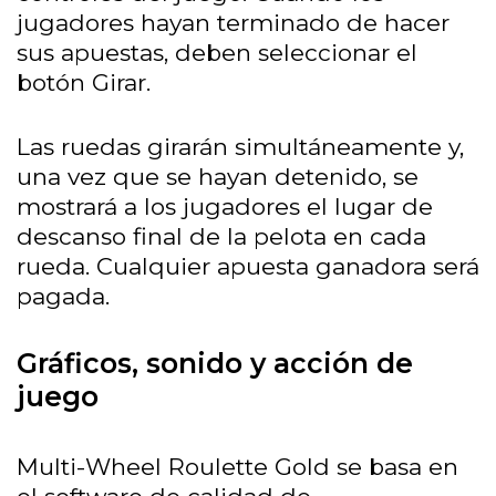
jugadores hayan terminado de hacer
sus apuestas, deben seleccionar el
botón Girar.
Las ruedas girarán simultáneamente y,
una vez que se hayan detenido, se
mostrará a los jugadores el lugar de
descanso final de la pelota en cada
rueda. Cualquier apuesta ganadora será
pagada.
Gráficos, sonido y acción de
juego
Multi-Wheel Roulette Gold se basa en