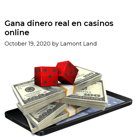
para
el
Gana dinero real en casinos
jugador
en
online
Australia
October 19, 2020
by
Lamont Land