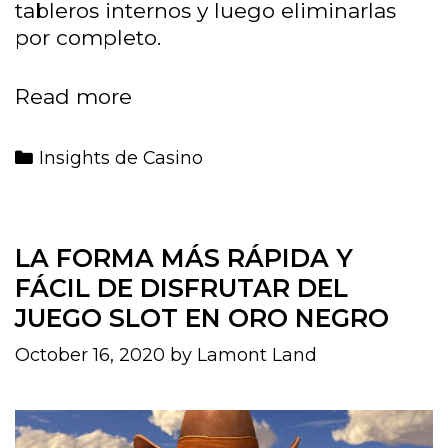
tableros internos y luego eliminarlas
por completo.
Detalles
Read more
sobre
la
Categories
Insights de Casino
terminología
del
juego
LA FORMA MÁS RÁPIDA Y
de
backgammon
FÁCIL DE DISFRUTAR DEL
JUEGO SLOT EN ORO NEGRO
October 16, 2020
by
Lamont Land