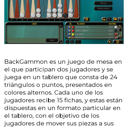
BackGammon es un juego de mesa en
el que participan dos jugadores y se
juega en un tablero que consta de 24
triángulos o puntos, presentados en
colores alternos. Cada uno de los
jugadores recibe 15 fichas, y estas están
dispuestas en un formato particular en
el tablero, con el objetivo de los
jugadores de mover sus piezas a sus