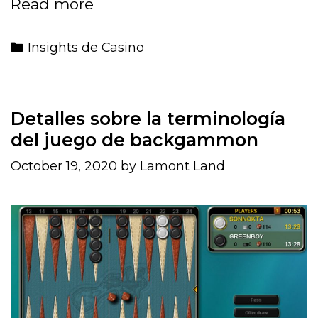
Juegos
Read more
de
casino
Categories
Insights de Casino
y
desarrollo
de
Detalles sobre la terminología
casinos
del juego de backgammon
October 19, 2020
by
Lamont Land