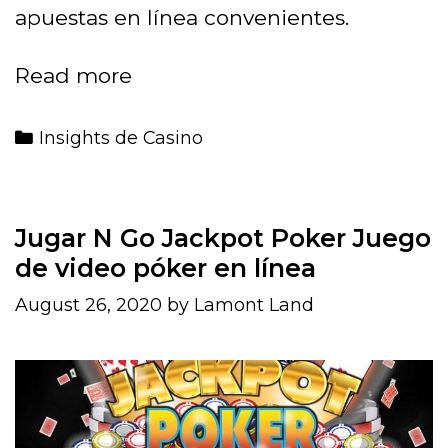
apuestas en línea convenientes.
CONSEJOS
Read more
PARA
APUESTAS
Categories
Insights de Casino
DE
CRICKET
–
Jugar N Go Jackpot Poker Juego
100%
MEJOR
de video póker en línea
PREDICCIÓN
August 26, 2020
by
Lamont Land
ANTES
DEL
PARTIDO