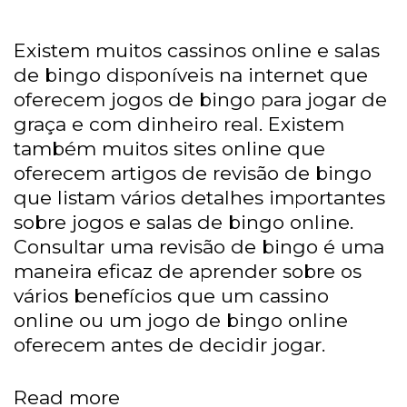
Existem muitos cassinos online e salas
de bingo disponíveis na internet que
oferecem jogos de bingo para jogar de
graça e com dinheiro real. Existem
também muitos sites online que
oferecem artigos de revisão de bingo
que listam vários detalhes importantes
sobre jogos e salas de bingo online.
Consultar uma revisão de bingo é uma
maneira eficaz de aprender sobre os
vários benefícios que um cassino
online ou um jogo de bingo online
oferecem antes de decidir jogar.
Consultando
Read more