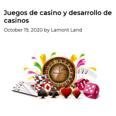
online
Juegos de casino y desarrollo de
casinos
October 19, 2020
by
Lamont Land