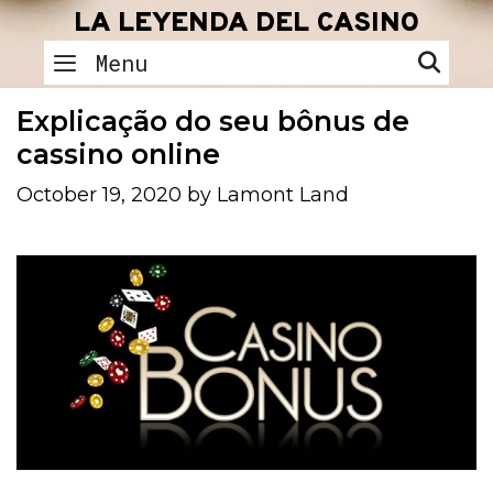
Skip
LA LEYENDA DEL CASINO
to
SEA
Menu
content
Explicação do seu bônus de
cassino online
October 19, 2020
by
Lamont Land