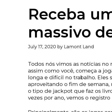
Receba u
massivo de
July 17, 2020
by
Lamont Land
Todos nós vimos as notícias n
assim como você, começa a jog
longa e difícil no trabalho. El
aproveitando o fim de semana,
o tipo de jackpot que faz os liv
vezes por ano, vemos o regist