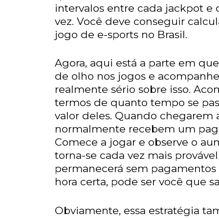
intervalos entre cada jackpot 
vez. Você deve conseguir calc
jogo de e-sports no Brasil.
Agora, aqui está a parte em qu
de olho nos jogos e acompanhe 
realmente sério sobre isso. Ac
termos de quanto tempo se pas
valor deles. Quando chegarem 
normalmente recebem um pagam
Comece a jogar e observe o aum
torna-se cada vez mais provável 
permanecerá sem pagamentos pa
hora certa, pode ser você que s
Obviamente, essa estratégia t