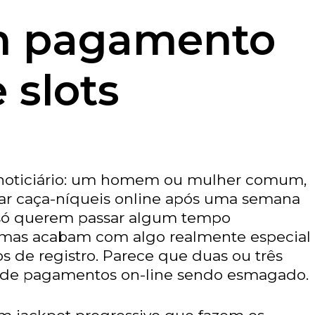
m pagamento
 slots
o noticiário: um homem ou mulher comum,
ar caça-níqueis online após uma semana
es só querem passar algum tempo
 mas acabam com algo realmente especial 
ros de registro. Parece que duas ou três
ro de pagamentos on-line sendo esmagado.