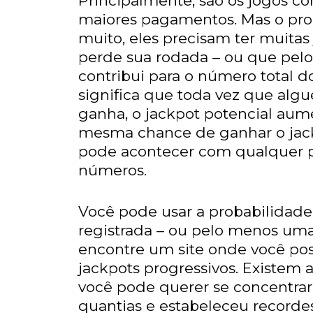
Principalmente, são os jogos c
maiores pagamentos. Mas o pro
muito, eles precisam ter muitas
perde sua rodada – ou que pelo
contribui para o número total d
significa que toda vez que al
ganha, o jackpot potencial aum
mesma chance de ganhar o jack
pode acontecer com qualquer p
números.
Você pode usar a probabilidade a
registrada – ou pelo menos um
encontre um site onde você pos
jackpots progressivos. Existem
você pode querer se concentrar
quantias e estabeleceu recorde