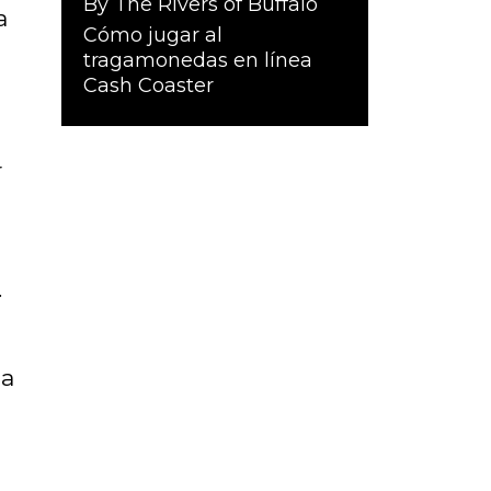
By The Rivers of Buffalo
a
Cómo jugar al
tragamonedas en línea
Cash Coaster
r
.
na