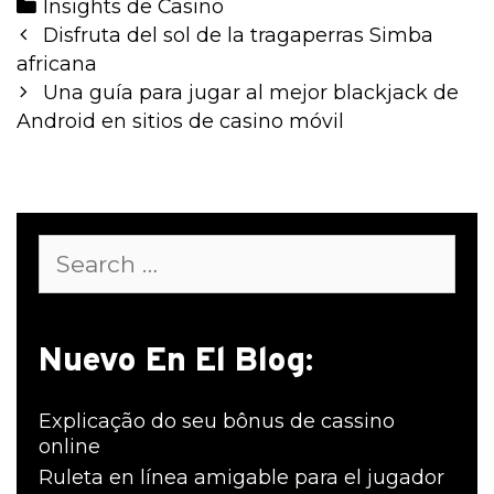
Categories
Insights de Casino
Post
Disfruta del sol de la tragaperras Simba
navigation
africana
Una guía para jugar al mejor blackjack de
Android en sitios de casino móvil
Search
for:
Nuevo En El Blog:
Explicação do seu bônus de cassino
online
Ruleta en línea amigable para el jugador